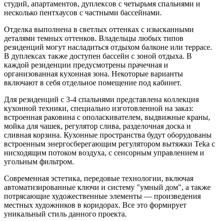
студий, апартаментов, дуплексов с четырьмя спальнями и
несколько пентхаусов с частными бассейнами.
Отделка выполнена в светлых оттенках с изысканными
деталями темных оттенков. Владельцы любых типов
резиденций могут насладиться отдыхом балконе или террасе.
В дуплексах также доступен бассейн с зоной отдыха. В
каждой резиденции предусмотрены прачечная и
организованная кухонная зона. Некоторые варианты
включают в себя отдельное помещение под кабинет.
Для резиденций с 3-4 спальнями представлена коллекция
кухонной техники, специально изготовленной на заказ:
встроенная раковина с ополаскивателем, выдвижные краны,
мойка для чашек, регулятор слива, разделочная доска и
сливная корзина. Кухонные пространства будут оборудованы
встроенным энергосберегающим регулятором вытяжки Teka с
нисходящим потоком воздуха, с сенсорным управлением и
угольным фильтром.
Современная эстетика, передовые технологии, включая
автоматизированные ключи и систему "умный дом", а также
потрясающие художественные элементы — произведения
местных художников в коридорах. Все это формирует
уникальный стиль данного проекта.