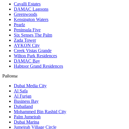
Cavalli Estates
DAMAC Lagoons
Greenwoods
Kensington Waters
Pearlz
Peninsula Five
Six Senses The Palm
Zada Tower
AYKON City
Creek Vistas Grande
Wilton Park Residences
DAMAC Bay
Habtoor Grand Residences
Районы
Dubai Media City
Al Safa
Al Furjan
Business Bay
Dubailand
Mohammed Bin Rashid City
Palm Jumeirah
Dubai Marina
Jumeirah Village Circle