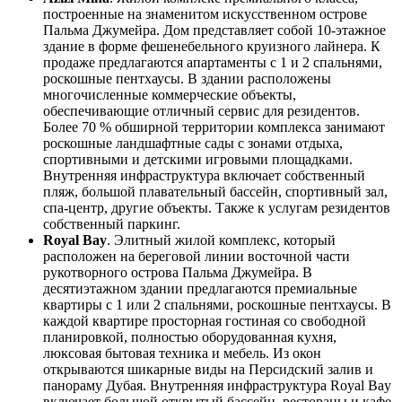
построенные на знаменитом искусственном острове
Пальма Джумейра. Дом представляет собой 10-этажное
здание в форме фешенебельного круизного лайнера. К
продаже предлагаются апартаменты с 1 и 2 спальнями,
роскошные пентхаусы. В здании расположены
многочисленные коммерческие объекты,
обеспечивающие отличный сервис для резидентов.
Более 70 % обширной территории комплекса занимают
роскошные ландшафтные сады с зонами отдыха,
спортивными и детскими игровыми площадками.
Внутренняя инфраструктура включает собственный
пляж, большой плавательный бассейн, спортивный зал,
спа-центр, другие объекты. Также к услугам резидентов
собственный паркинг.
Royal Bay
. Элитный жилой комплекс, который
расположен на береговой линии восточной части
рукотворного острова Пальма Джумейра. В
десятиэтажном здании предлагаются премиальные
квартиры с 1 или 2 спальнями, роскошные пентхаусы. В
каждой квартире просторная гостиная со свободной
планировкой, полностью оборудованная кухня,
люксовая бытовая техника и мебель. Из окон
открываются шикарные виды на Персидский залив и
панораму Дубая. Внутренняя инфраструктура Royal Bay
включает большой открытый бассейн, рестораны и кафе,