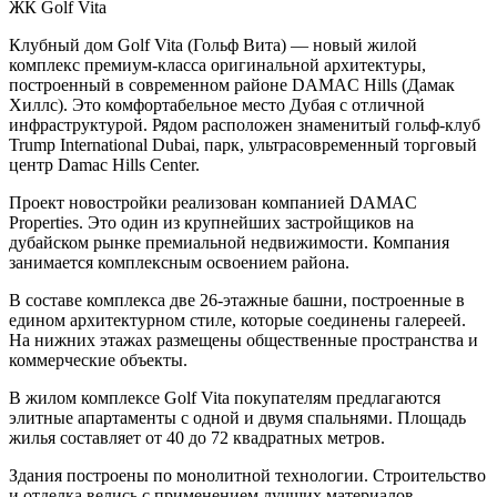
ЖК Golf Vita
Клубный дом Golf Vita (Гольф Вита) — новый жилой
комплекс премиум-класса оригинальной архитектуры,
построенный в современном районе DAMAC Hills (Дамак
Хиллс). Это комфортабельное место Дубая с отличной
инфраструктурой. Рядом расположен знаменитый гольф-клуб
Trump International Dubai, парк, ультрасовременный торговый
центр Damac Hills Center.
Проект новостройки реализован компанией DAMAC
Properties. Это один из крупнейших застройщиков на
дубайском рынке премиальной недвижимости. Компания
занимается комплексным освоением района.
В составе комплекса две 26-этажные башни, построенные в
едином архитектурном стиле, которые соединены галереей.
На нижних этажах размещены общественные пространства и
коммерческие объекты.
В жилом комплексе Golf Vita покупателям предлагаются
элитные апартаменты с одной и двумя спальнями. Площадь
жилья составляет от 40 до 72 квадратных метров.
Здания построены по монолитной технологии. Строительство
и отделка велись с применением лучших материалов.