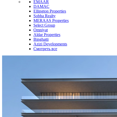
EMAAR
DAMAC
Ellington Properties
Sobha Realty
MERAAS Properties
Select Group
Omniyat
Aldar Properties
Binghatti
Azizi Developments
Смотреть все