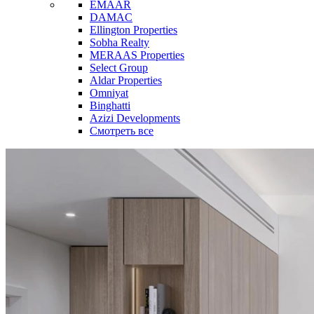
EMAAR
DAMAC
Ellington Properties
Sobha Realty
MERAAS Properties
Select Group
Aldar Properties
Omniyat
Binghatti
Azizi Developments
Смотреть все