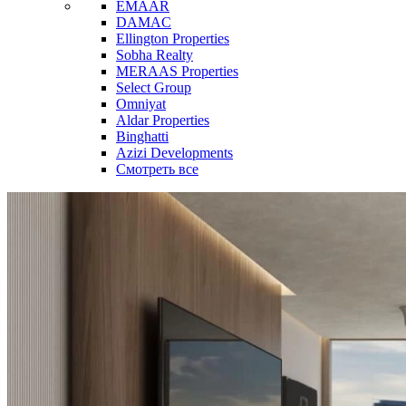
EMAAR
DAMAC
Ellington Properties
Sobha Realty
MERAAS Properties
Select Group
Omniyat
Aldar Properties
Binghatti
Azizi Developments
Смотреть все