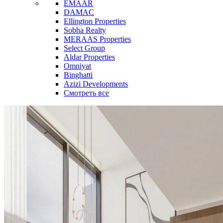
EMAAR
DAMAC
Ellington Properties
Sobha Realty
MERAAS Properties
Select Group
Aldar Properties
Omniyat
Binghatti
Azizi Developments
Смотреть все