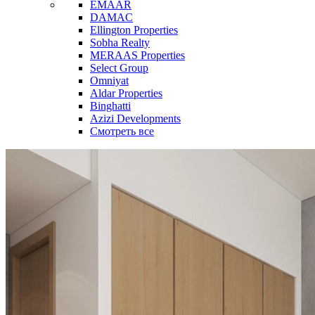
EMAAR
DAMAC
Ellington Properties
Sobha Realty
MERAAS Properties
Select Group
Omniyat
Aldar Properties
Binghatti
Azizi Developments
Смотреть все