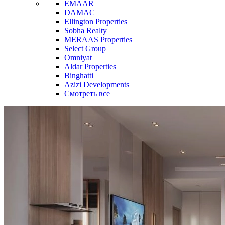
EMAAR
DAMAC
Ellington Properties
Sobha Realty
MERAAS Properties
Select Group
Omniyat
Aldar Properties
Binghatti
Azizi Developments
Смотреть все