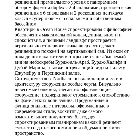
резиденций премиального уровня с панорамным
обзором формата duplex c 2-4 спальнями, президентская
резиденция с 6 спальнями и 2 роскошных пентхауса
класса «супер-люкс» с 5 спальнями и собственным
бассейном.
Квартиры в Ocean House спроектированы с философией
обеспечения максимальной конфиденциальности и
спокойствия, а пышный ландшафт простирается
вертикально от первого этажа вверх, что делает
резиденцию похожей на вертикальный сад. Из окон от
пола до потолка жителям открывается незабываемый
вид на небоскребы Бурдж-аль-Араб, Бурдж-Халифа и
Дубай Марина, а также потрясающий вид на Пальму
Джумейру и Персидский залив.
Сотрудничество с Northacre позволило привнести в
архитектуру сооружения особые черты. Визуально
невесомые балконы, элегантно оформляющие
сооружение, подчеркивают стремление к спокойствию
на фоне легких волн залива. Продуманные и
функциональные интерьеры, оформленные в
современном стиле, восхитят даже самого
взыскательного покупателя: благодаря
спроектированным планировкам каждый резидент
сможет создать эргономичное и обдуманное жилое
пространство.