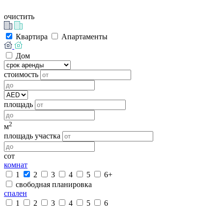
очистить
Квартира
Апартаменты
Дом
стоимость
площадь
2
м
площадь участка
сот
комнат
1
2
3
4
5
6+
свободная планировка
спален
1
2
3
4
5
6