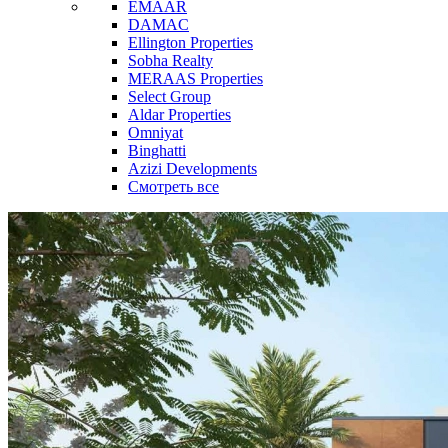
EMAAR
DAMAC
Ellington Properties
Sobha Realty
MERAAS Properties
Select Group
Aldar Properties
Omniyat
Binghatti
Azizi Developments
Смотреть все