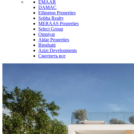
EMAAR
DAMAC
Ellington Properties
Sobha Realty
MERAAS Properties
Select Group
Omniyat
Aldar Properties
Binghatti
Azizi Developments
Смотреть все