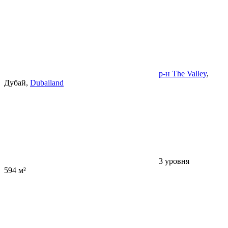
р-н The Valley
,
Дубай,
Dubailand
3 уровня
594 м²