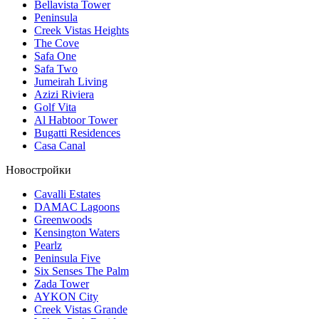
Bellavista Tower
Peninsula
Creek Vistas Heights
The Cove
Safa One
Safa Two
Jumeirah Living
Azizi Riviera
Golf Vita
Al Habtoor Tower
Bugatti Residences
Casa Canal
Новостройки
Cavalli Estates
DAMAC Lagoons
Greenwoods
Kensington Waters
Pearlz
Peninsula Five
Six Senses The Palm
Zada Tower
AYKON City
Creek Vistas Grande