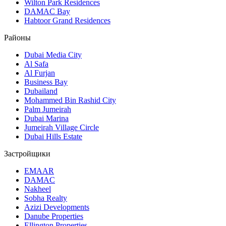
Wilton Park Residences
DAMAC Bay
Habtoor Grand Residences
Районы
Dubai Media City
Al Safa
Al Furjan
Business Bay
Dubailand
Mohammed Bin Rashid City
Palm Jumeirah
Dubai Marina
Jumeirah Village Circle
Dubai Hills Estate
Застройщики
EMAAR
DAMAC
Nakheel
Sobha Realty
Azizi Developments
Danube Properties
Ellington Properties