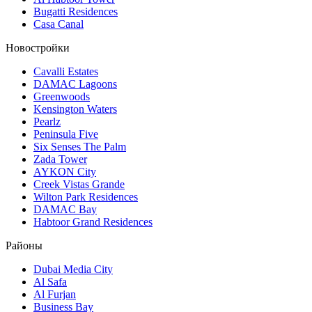
Bugatti Residences
Casa Canal
Новостройки
Cavalli Estates
DAMAC Lagoons
Greenwoods
Kensington Waters
Pearlz
Peninsula Five
Six Senses The Palm
Zada Tower
AYKON City
Creek Vistas Grande
Wilton Park Residences
DAMAC Bay
Habtoor Grand Residences
Районы
Dubai Media City
Al Safa
Al Furjan
Business Bay