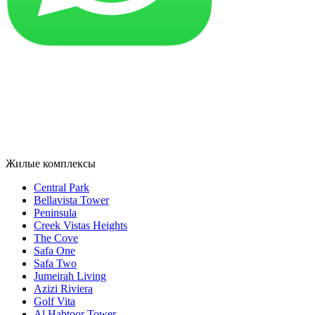
Жилые комплексы
Central Park
Bellavista Tower
Peninsula
Creek Vistas Heights
The Cove
Safa One
Safa Two
Jumeirah Living
Azizi Riviera
Golf Vita
Al Habtoor Tower