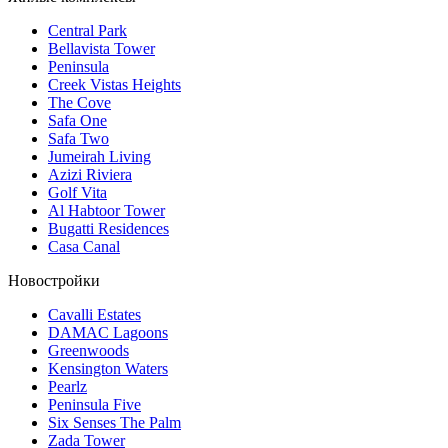
Central Park
Bellavista Tower
Peninsula
Creek Vistas Heights
The Cove
Safa One
Safa Two
Jumeirah Living
Azizi Riviera
Golf Vita
Al Habtoor Tower
Bugatti Residences
Casa Canal
Новостройки
Cavalli Estates
DAMAC Lagoons
Greenwoods
Kensington Waters
Pearlz
Peninsula Five
Six Senses The Palm
Zada Tower